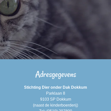
Adresgegevens
Stichting Dier onder Dak Dokkum
Parklaan 8
9103 SP Dokkum
(naast de kinderboerderij)