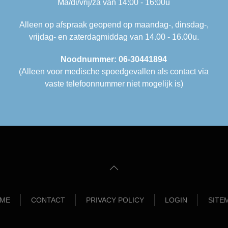
Ma/di/vrij/za van 14:00 - 16:00u
Alleen op afspraak geopend op maandag-, dinsdag-,
vrijdag- en zaterdagmiddag van 14.00 - 16.00u.
Noodnummer: 06-30441894
(Alleen voor medische spoedgevallen als contact via
vaste telefoonnummer niet mogelijk is)
ME
CONTACT
PRIVACY POLICY
LOGIN
SITE