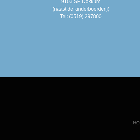
9103 SP Dokkum
(naast de kinderboerderij)
Tel: (0519) 297800
HO