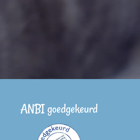
ANBI goedgekeurd